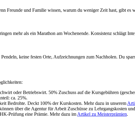
n Freunde und Familie wissen, warum du weniger Zeit hast, gibt es we
ringen mehr als ein Marathon am Wochenende. Konsistenz schlägt Inten
n Pendeln, keine festen Orte, Aufzeichnungen zum Nachholen. Du sparst 
glichkeiten:
chwirt oder Betriebswirt. 50% Zuschuss auf die Kursgebühren (geschenk
teil: ca. 25%.
gkeit Bedrohte. Deckt 100% der Kurskosten. Mehr dazu in unserem
Art
 können über die Agentur für Arbeit Zuschüsse zu Lehrgangskosten und
 IHK-Prüfung eine Prämie. Mehr dazu im
Artikel zu Meisterprämien
.