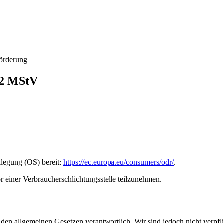
förderung
. 2 MStV
ilegung (OS) bereit:
https://ec.europa.eu/consumers/odr/
.
vor einer Verbraucherschlichtungsstelle teilzunehmen.
h den allgemeinen Gesetzen verantwortlich. Wir sind jedoch nicht verpfl