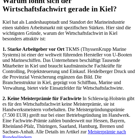
Warum lohnt sich der
Wirtschaftsfachwirt gerade in Kiel?
Kiel hat als Landeshauptstadt und Standort der Marineindustrie
einen stabilen Arbeitsmarkt mit spezifischen Stärken. Hier sind die
wichtigsten Gründe, warum der Wirtschaftsfachwirt in Kiel
besonders attraktiv ist:
1. Starke Arbeitgeber vor Ort
TKMS (ThyssenKrupp Marine
Systems) ist einer der weltweit führenden Hersteller von U-Booten
und Marineschiffen. Das Unternehmen beschäftigt Tausende
Mitarbeiter in Kiel und braucht kaufmännische Fachkräfte für
Controlling, Projektsteuerung und Einkauf. Heidelberger Druck und
die Provinzial Versicherung ergänzen das Bild. Die
Branchenstruktur in Kiel, geprägt von Schiffbau, Marine und
Verwaltung, bietet viele Einsatzfelder für Wirtschaftsfachwirte.
2. Keine Meisterprämie für Fachwirte
In Schleswig-Holstein gibt
es für den Wirtschaftsfachwirt keine Meisterprämie, sie ist
Handwerksmeistern vorbehalten. Die Meistergründungsprämie
(7.500 EUR) greift nur bei einer Betriebsgründung im Handwerk.
Eine Fachwirte-Prämie zahlen bundesweit nur Hessen, Bayern,
Rheinland-Pfalz, Thüringen, Saarland, Hamburg, Bremen und
Sachsen-Anhalt. Alle Details im Artikel zur
Meisterprämie nach
Bundesländern
.