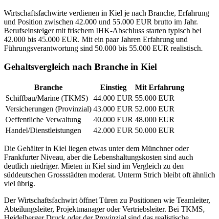
Wirtschaftsfachwirte verdienen in Kiel je nach Branche, Erfahrung
und Position zwischen 42.000 und 55.000 EUR brutto im Jahr.
Berufseinsteiger mit frischem IHK-Abschluss starten typisch bei
42.000 bis 45.000 EUR. Mit ein paar Jahren Erfahrung und
Führungsverantwortung sind 50.000 bis 55.000 EUR realistisch.
Gehaltsvergleich nach Branche in Kiel
Branche
Einstieg
Mit Erfahrung
Schiffbau/Marine (TKMS)
44.000 EUR
55.000 EUR
Versicherungen (Provinzial)
43.000 EUR
52.000 EUR
Oeffentliche Verwaltung
40.000 EUR
48.000 EUR
Handel/Dienstleistungen
42.000 EUR
50.000 EUR
Die Gehälter in Kiel liegen etwas unter dem Münchner oder
Frankfurter Niveau, aber die Lebenshaltungskosten sind auch
deutlich niedriger. Mieten in Kiel sind im Vergleich zu den
süddeutschen Grossstädten moderat. Unterm Strich bleibt oft ähnlich
viel übrig.
Der Wirtschaftsfachwirt öffnet Türen zu Positionen wie Teamleiter,
Abteilungsleiter, Projektmanager oder Vertriebsleiter. Bei TKMS,
Heidelberger Druck oder der Provinzial sind das realistische