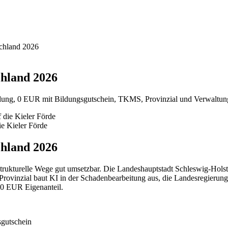
schland 2026
chland 2026
ldung, 0 EUR mit Bildungsgutschein, TKMS, Provinzial und Verwaltung 
ie Kieler Förde
chland 2026
trukturelle Wege gut umsetzbar. Die Landeshauptstadt Schleswig-Holstei
ovinzial baut KI in der Schadenbearbeitung aus, die Landesregierung mo
t 0 EUR Eigenanteil.
sgutschein