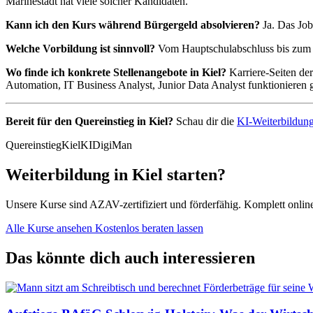
Marinestadt hat viele solcher Kandidaten.
Kann ich den Kurs während Bürgergeld absolvieren?
Ja. Das Job
Welche Vorbildung ist sinnvoll?
Vom Hauptschulabschluss bis zum S
Wo finde ich konkrete Stellenangebote in Kiel?
Karriere-Seiten de
Automation, IT Business Analyst, Junior Data Analyst funktionieren g
Bereit für den Quereinstieg in Kiel?
Schau dir die
KI-Weiterbildung
Quereinstieg
Kiel
KI
DigiMan
Weiterbildung in Kiel starten?
Unsere Kurse sind AZAV-zertifiziert und förderfähig. Komplett onlin
Alle Kurse ansehen
Kostenlos beraten lassen
Das könnte dich auch interessieren