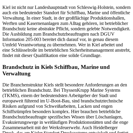
Kiel ist nicht nur Landeshauptstadt von Schleswig-Holstein, sondern
auch ein bedeutender Standort für Schiffbau, Marine und öffentliche
Verwaltung. In einer Stadt, in der großflächige Produktionshallen,
Werften und Kasernenanlagen zum Alltag gehören, ist betrieblicher
Brandschutz keine abstrakte Pflicht, sondern gelebte Notwendigkeit.
Die Ausbildung zum Brandschutzbeauftragten nach DGUV
Information 205-003 bereitet dich darauf vor, in genau diesem
Umfeld Verantwortung zu übernehmen. Wer in Kiel arbeitet und
eine Schlüsselrolle im betrieblichen Sicherheitsmanagement anstrebt,
findet mit dieser Qualifikation eine solide Grundlage.
Brandschutz in Kiels Schiffbau, Marine und
Verwaltung
Die Branchenstruktur Kiels stellt besondere Anforderungen an den
betrieblichen Brandschutz. Bei ThyssenKrupp Marine Systems
(TKMS), einem der bedeutendsten Arbeitgeber der Stadt und
europaweit führend im U-Boot-Bau, sind brandschutztechnische
Risiken aufgrund von Schweißarbeiten, Lacken und engen
Schiffsrümpfen besonders komplex. Hier brauchen betriebliche
Brandschutzbeauftragte spezifisches Wissen über Löschanlagen,
Evakuierungswege in weitläufigen Produktionsstätten und die enge
Zusammenarbeit mit der Werksfeuerwehr. Auch Heidelberger
Druck, das am Kieler Standort Drucksysteme entwickelt und fertigt,