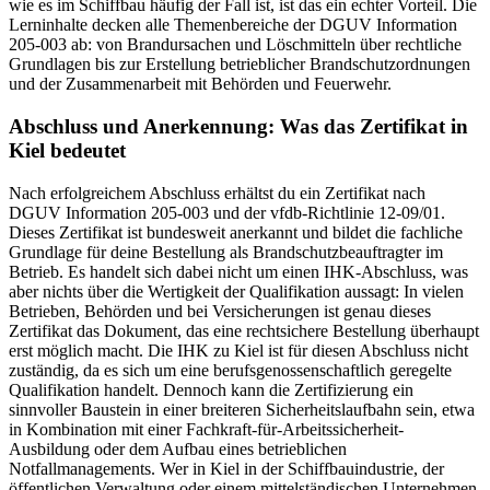
wie es im Schiffbau häufig der Fall ist, ist das ein echter Vorteil. Die
Lerninhalte decken alle Themenbereiche der DGUV Information
205-003 ab: von Brandursachen und Löschmitteln über rechtliche
Grundlagen bis zur Erstellung betrieblicher Brandschutzordnungen
und der Zusammenarbeit mit Behörden und Feuerwehr.
Abschluss und Anerkennung: Was das Zertifikat in
Kiel bedeutet
Nach erfolgreichem Abschluss erhältst du ein Zertifikat nach
DGUV Information 205-003 und der vfdb-Richtlinie 12-09/01.
Dieses Zertifikat ist bundesweit anerkannt und bildet die fachliche
Grundlage für deine Bestellung als Brandschutzbeauftragter im
Betrieb. Es handelt sich dabei nicht um einen IHK-Abschluss, was
aber nichts über die Wertigkeit der Qualifikation aussagt: In vielen
Betrieben, Behörden und bei Versicherungen ist genau dieses
Zertifikat das Dokument, das eine rechtsichere Bestellung überhaupt
erst möglich macht. Die IHK zu Kiel ist für diesen Abschluss nicht
zuständig, da es sich um eine berufsgenossenschaftlich geregelte
Qualifikation handelt. Dennoch kann die Zertifizierung ein
sinnvoller Baustein in einer breiteren Sicherheitslaufbahn sein, etwa
in Kombination mit einer Fachkraft-für-Arbeitssicherheit-
Ausbildung oder dem Aufbau eines betrieblichen
Notfallmanagements. Wer in Kiel in der Schiffbauindustrie, der
öffentlichen Verwaltung oder einem mittelständischen Unternehmen